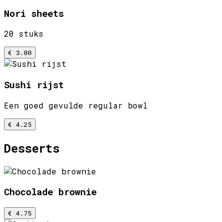
Nori sheets
20 stuks
€ 3.00
Sushi rijst
Een goed gevulde regular bowl
€ 4.25
Desserts
Chocolade brownie
€ 4.75