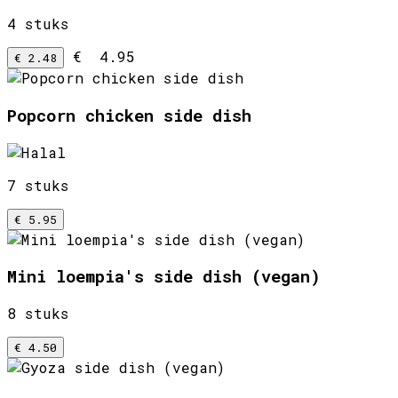
4 stuks
€ 4.95
€ 2.48
Popcorn chicken side dish
7 stuks
€ 5.95
Mini loempia's side dish (vegan)
8 stuks
€ 4.50