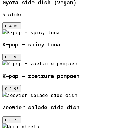
Gyoza side dish (vegan)
5 stuks
€ 4.50
K-pop – spicy tuna
€ 3.95
K-pop – zoetzure pompoen
€ 3.95
Zeewier salade side dish
€ 3.75